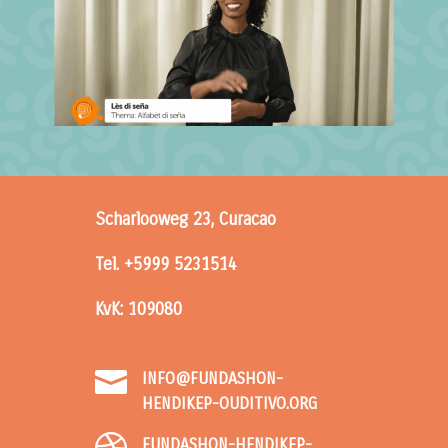
Scharlooweg 23, Curacao
Tel. +5999 5231514
KvK: 109080

INFO@FUNDASHON-
HENDIKEP-OUDITIVO.ORG
FUNDASHON-HENDIKEP-