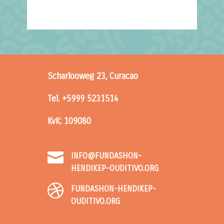
Scharlooweg 23, Curacao
Tel. +5999 5231514
KvK: 109080

INFO@FUNDASHON-
HENDIKEP-OUDITIVO.ORG

FUNDASHON-HENDIKEP-
OUDITIVO.ORG