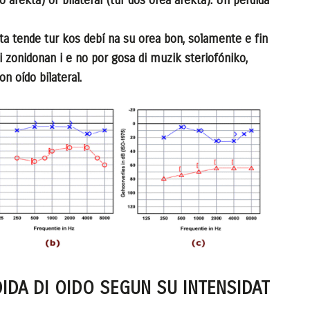
 afektá) òf bilateral (tur dos orea afektá). Un pèrdida
ta tende tur kos debí na su orea bon, solamente e fin
di zonidonan i e no por gosa di muzik steriofóniko,
n oído bilateral.
DIDA DI OIDO SEGUN SU INTENSIDAT