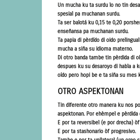
Un mucha ku ta surdu lo no tin desa
spesial pa muchanan surdu.
Ta ser balotá ku 0,15 te 0,20 porshe
enseñansa pa muchanan surdu.
Ta papia di pèrdído di oido prelingu
mucha a siña su idioma materno.
Di otro banda tambe tin pèrdida di o
despues ku su desaroyo di habla a k
oído pero hopi be e ta siña su mes 
OTRO ASPEKTONAN
Tin diferente otro manera ku nos por 
aspektonan. Por ehèmpel e pèrdida d
E por ta reversibel (e por drecha) òf
E por ta stashonario òf progresivo.