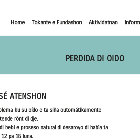
Home
Tokante e Fundashon
Aktividatnan
Infor
PERDIDA DI OIDO
SÉ ATENSHON
roblema ku su oído e ta siña outomátikamente
ende rònt di dje.
di bebi e proseso natural di desaroyo di habla ta
12 pa 18 luna.