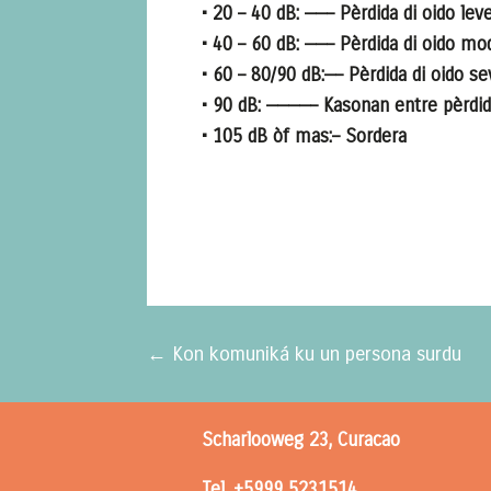
• 20 – 40 dB: ——– Pèrdida di oido lev
• 40 – 60 dB: ——– Pèrdida di oido mo
• 60 – 80/90 dB:—– Pèrdida di oido s
• 90 dB: ————– Kasonan entre pèrdida
• 105 dB òf mas:– Sordera
←
Kon komuniká ku un persona surdu
Scharlooweg 23, Curacao
Tel. +5999 5231514