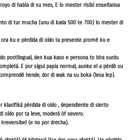
royo di habla di su mes, E lo mester risibí enseñansa
nto di tur mucha (unu di kada 500 te 700) lo mester di
al ora ku e pèrdida di oído ta presente promé ku e
ído postlingual, den kua kaso e persona to bira surdu
ompletá. E por sigui papia normal, aunke el a pèrdè su
komprendé hende, dor di wak na su boka (lesa lep).
klasifiká pèrdida di oído , dependiente di sierto
i oído por ta leve, moderá òf severo.
 irreversibel (e no por drecha).