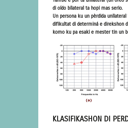
Tambe e por ta unilateral (un oreo só
di oído bilateral ta hopi mas serio.
Un persona ku un pèrdida unilateral 
difikultat di determiná e direkshon 
komo ku pa esaki e mester tin un bo
KLASIFIKASHON DI PER