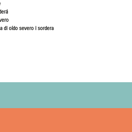
e
derá
evero
 di oído severo i sordera