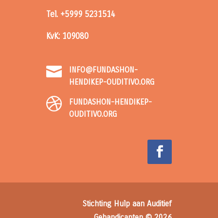
Tel. +5999 5231514
KvK: 109080

INFO@FUNDASHON-
HENDIKEP-OUDITIVO.ORG

FUNDASHON-HENDIKEP-
OUDITIVO.ORG
Stichting Hulp aan Auditief
Gehandicapten © 2026