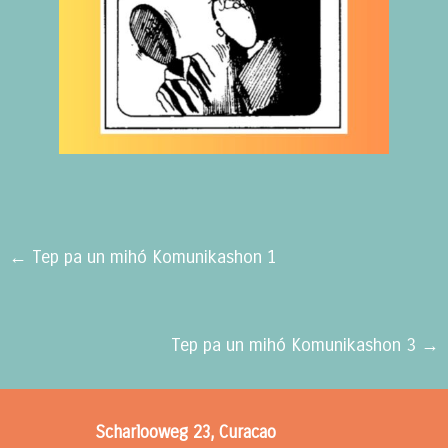
←
Tep pa un mihó Komunikashon 1
Tep pa un mihó Komunikashon 3
→
Scharlooweg 23, Curacao